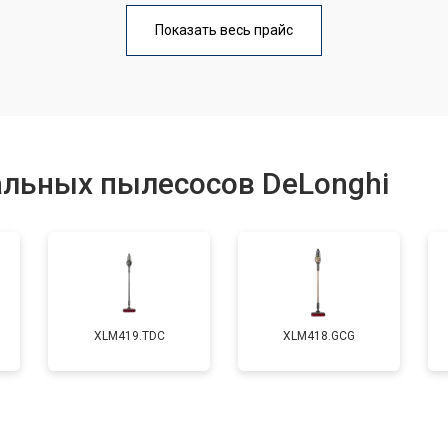
от 80 мин
о
Показать весь прайс
альных пылесосов DeLonghi
XLM419.TDC
XLM418.GCG