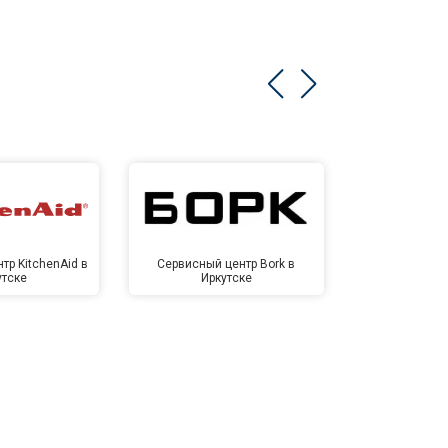
тр KitchenAid в
Сервисный центр Bork в
Сервисный ц
утске
Иркутске
Ирк