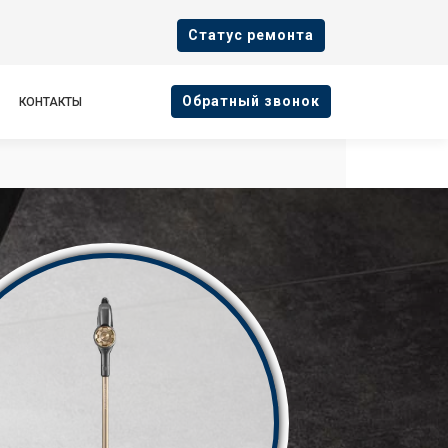
Cтатус ремонта
Oбратный звонок
КОНТАКТЫ