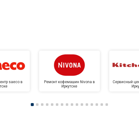
ентр saeco в
Ремонт кофемашин Nivona в
Сервисный цен
тске
Иркутске
Ирк