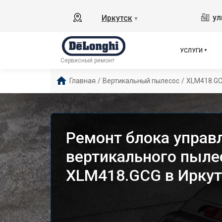
ул
Иркутск
▼
УСЛУГИ
Сервисный ремонт
Главная
/
Вертикальный пылесос
/
XLM418.G
Ремонт блока управ
вертикального пыле
XLM418.GCG в Иркут