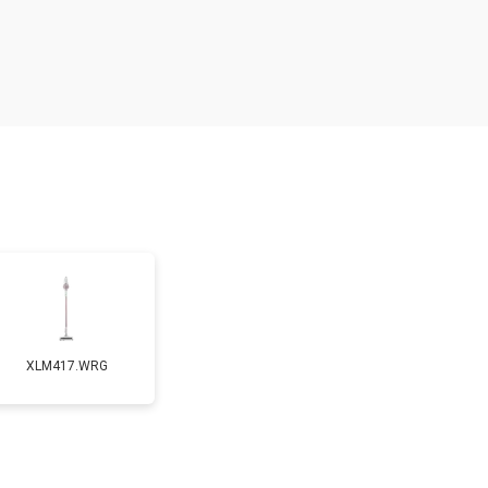
т 4700 ₽
Заказать
XLM417.WRG