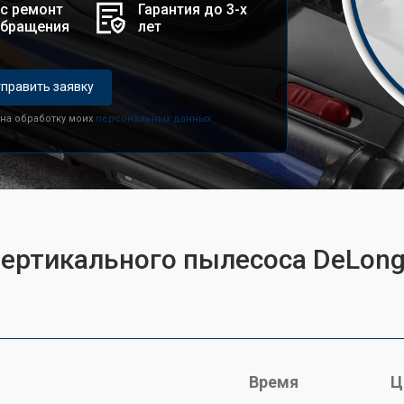
с ремонт
Гарантия до 3-х
обращения
лет
править заявку
 на обработку моих
персональных данных.
вертикального пылесоса DeLon
Время
Ц