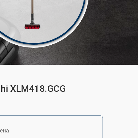
ghi XLM418.GCG
ена