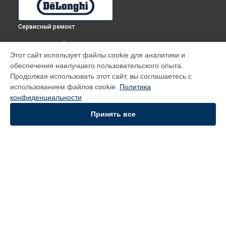
Сервисный ремонт
ВЫБЕРИ СВОЙ ГОРОД
Этот сайт использует файлы cookie для аналитики и
Ремонт вертикального пылесоса XLM418.GCG DeLonghi в
обеспечения наилучшего пользовательского опыта.
Томске
Продолжая использовать этот сайт, вы соглашаетесь с
Ремонт вертикального пылесоса XLM418.GCG DeLonghi в
использованием файлов cookie.
Политика
Тюмени
конфиденциальности
Ремонт вертикального пылесоса XLM418.GCG DeLonghi в
Иркутске
Принять все
Ремонт вертикального пылесоса XLM418.GCG DeLonghi в
Самаре
Ремонт вертикального пылесоса XLM418.GCG DeLonghi в
Омске
УСТРОЙСТВА
Духовой шкаф
Кофемашина
Вертикальный пылесос