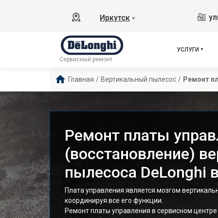
ул
Иркутск
▼
УСЛУГИ
Сервисный ремонт
Главная
/
Вертикальный пылесос
/
Ремонт пл
Ремонт платы управ
(восстановление) в
пылесоса DeLonghi в
Плата управления является мозгом вертикальн
координируя все его функции.
Ремонт платы управления в сервисном центре