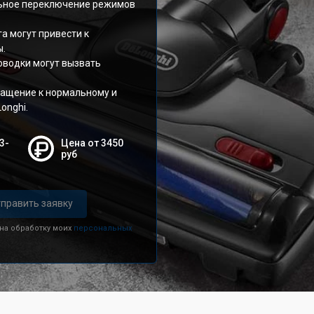
ильное переключение режимов
а могут привести к
ы.
оводки могут вызвать
ращение к нормальному и
onghi.
3-
Цена от 3450
руб
править заявку
 на обработку моих
персональных