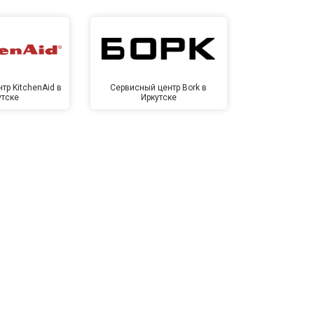
тр KitchenAid в
Сервисный центр Bork в
Сервисный ц
утске
Иркутске
Ирк