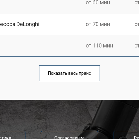
от 60 мин
о
есоса DeLonghi
от 70 мин
о
от 110 мин
о
от 80 мин
о
Показать весь прайс
стика
Согласование
Р