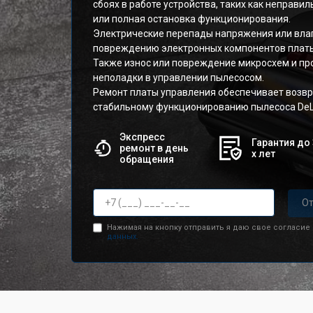
сбоях в работе устройства, таких как неправ
или полная остановка функционирования.
Электрические перепады напряжения или влаг
повреждению электронных компонентов плат
Также износ или повреждение микросхем и пр
неполадки в управлении пылесосом.
Ремонт платы управления обеспечивает возв
стабильному функционированию пылесоса DeL
Экспресс
Гарантия до 
ремонт в день
х лет
обращения
От
Нажимая на кнопку отправить я даю свое согласие
данных.