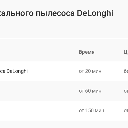
ального пылесоса DeLonghi
Время
Ц
са DeLonghi
от 20 мин
б
от 60 мин
о
от 150 мин
о