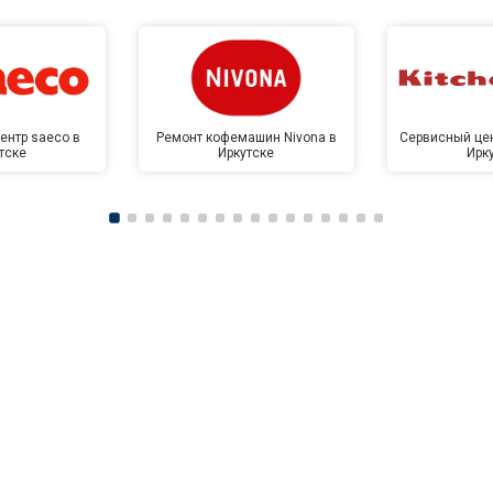
ентр saeco в
Ремонт кофемашин Nivona в
Сервисный цен
тске
Иркутске
Ирк