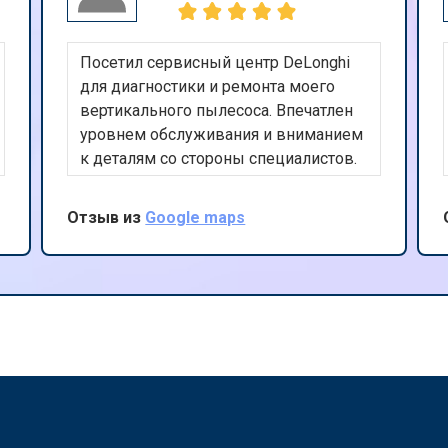
Посетил сервисный центр DeLonghi
для диагностики и ремонта моего
вертикального пылесоса. Впечатлен
уровнем обслуживания и вниманием
к деталям со стороны специалистов.
Ремонт был выполнен в срок, а
пылесос работает безупречно.
Отзыв из
Google maps
Спасибо за вашу работу и
профессиональный подход.
?