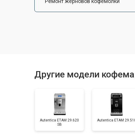
Ремонт жерновов кофемолки
Ремонт термоблока/пароблока
Ремонт кофемолки
Замена прокладок
Другие модели кофема
Декальцинация
Ремонт заварного механизма
Autentica ETAM 29.620
Autentica ETAM 29.51
SB