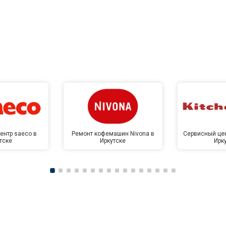
ентр saeco в
Ремонт кофемашин Nivona в
Сервисный цен
тске
Иркутске
Ирк