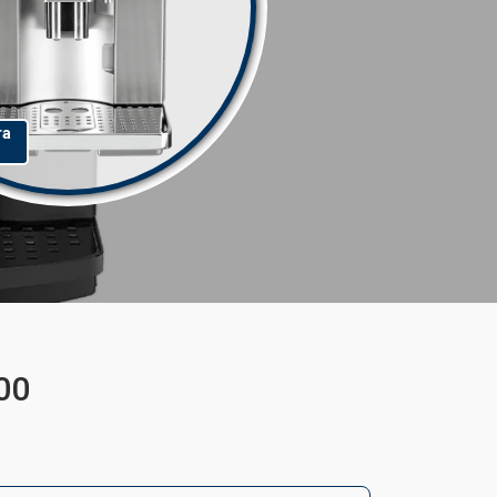
та
00