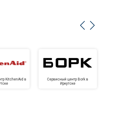
тр KitchenAid в
Сервисный центр Bork в
Сервисный ц
утске
Иркутске
Ирк