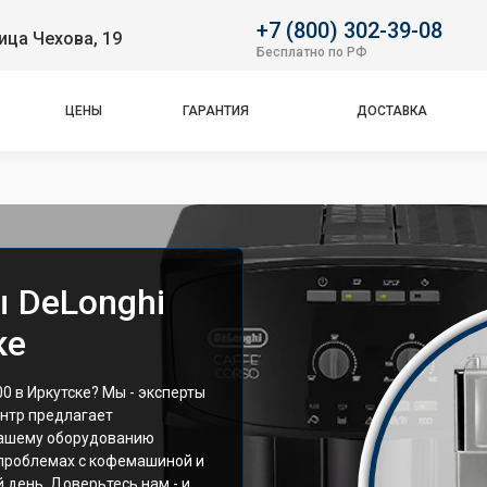
+7 (800) 302-39-08
ица Чехова, 19
Бесплатно по РФ
ЦЕНЫ
ГАРАНТИЯ
ДОСТАВКА
 DeLonghi
ке
 в Иркутске? Мы - эксперты
ентр предлагает
вашему оборудованию
 проблемах с кофемашиной и
день. Доверьтесь нам - и