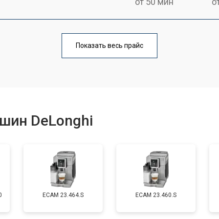
от 50 мин
о
от 90 мин
о
Показать весь прайс
от 50 мин
о
от 70 мин
о
шин DeLonghi
от 50 мин
о
от 80 мин
о
0
EСAM 23.464.S
EСAM 23.460.S