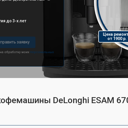
ия до 3-х лет
Цена ремон
от 1900 р.
править заявку
 на обработку моих
персональных
 кофемашины DeLonghi ESAM 67