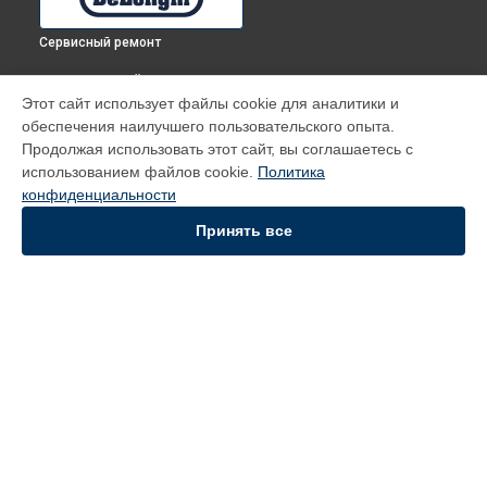
Сервисный ремонт
ВЫБЕРИ СВОЙ ГОРОД
Этот сайт использует файлы cookie для аналитики и
Декальцинация кофемашины ECAM 21.116 B DeLonghi в
обеспечения наилучшего пользовательского опыта.
Томске
Продолжая использовать этот сайт, вы соглашаетесь с
Декальцинация кофемашины ECAM 21.116 B DeLonghi в
использованием файлов cookie.
Политика
Тюмени
конфиденциальности
Декальцинация кофемашины ECAM 21.116 B DeLonghi в
Иркутске
Принять все
Декальцинация кофемашины ECAM 21.116 B DeLonghi в
Самаре
Декальцинация кофемашины ECAM 21.116 B DeLonghi в
Омске
УСТРОЙСТВА
Духовой шкаф
Кофемашина
Вертикальный пылесос
СТРАНИЦЫ