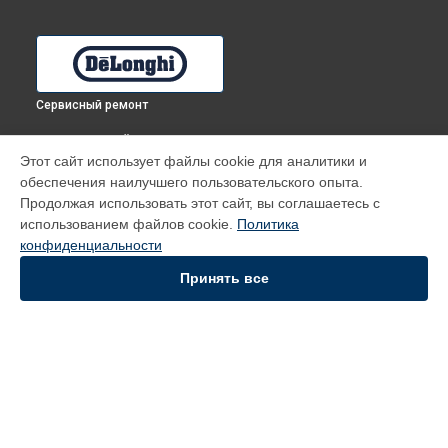
Сервисный ремонт
ВЫБЕРИ СВОЙ ГОРОД
Этот сайт использует файлы cookie для аналитики и
Замена шнура питания духового шкафа SMA 6 X DeLonghi в
обеспечения наилучшего пользовательского опыта.
Томске
Продолжая использовать этот сайт, вы соглашаетесь с
Замена шнура питания духового шкафа SMA 6 X DeLonghi в
использованием файлов cookie.
Политика
Тюмени
конфиденциальности
Замена шнура питания духового шкафа SMA 6 X DeLonghi в
Иркутске
Принять все
Замена шнура питания духового шкафа SMA 6 X DeLonghi в
Самаре
Замена шнура питания духового шкафа SMA 6 X DeLonghi в
Омске
УСТРОЙСТВА
Духовой шкаф
Кофемашина