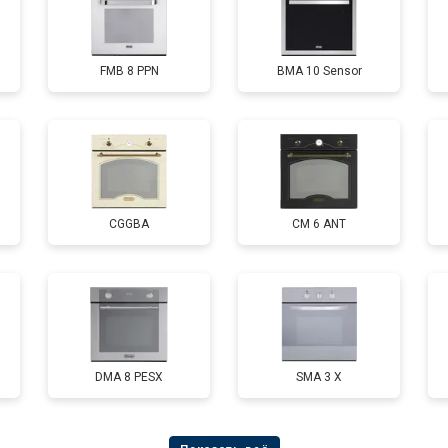
FMB 8 PPN
BMA 10 Sensor
CGGBA
CM 6 ANT
DMA 8 PESX
SMA 3 X