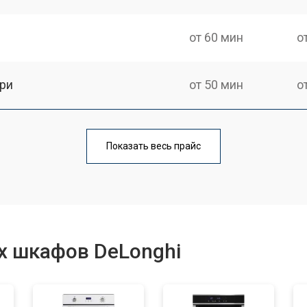
от 60 мин
о
ри
от 50 мин
о
от 90 мин
о
Показать весь прайс
от 60 мин
о
от 80 мин
о
х шкафов DeLonghi
от 50 мин
о