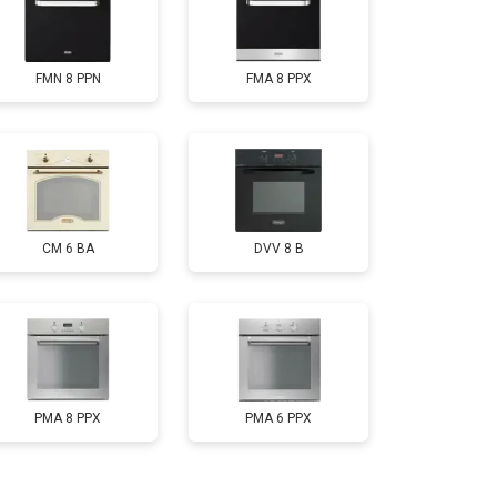
FMN 8 PPN
FMA 8 PPX
CM 6 BA
DVV 8 B
PMA 8 PPX
PMA 6 PPX