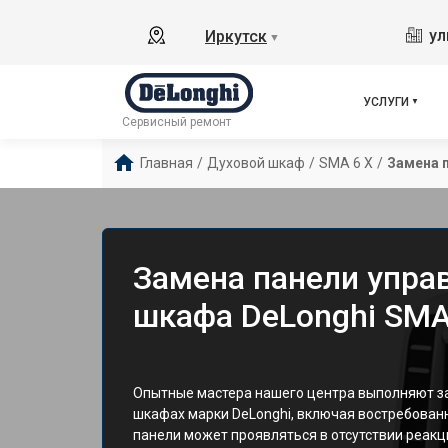
ул
Иркутск
▼
УСЛУГИ
Сервисный ремонт
Главная
/
Духовой шкаф
/
SMA 6 X
/
Замена 
Замена панели упра
шкафа DeLonghi SMA 
Опытные мастера нашего центра выполняют за
шкафах марки DeLonghi, включая востребован
панели может проявляться в отсутствии реакц