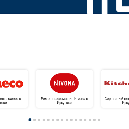
ентр saeco в
Ремонт кофемашин Nivona в
Сервисный цен
тске
Иркутске
Ирк