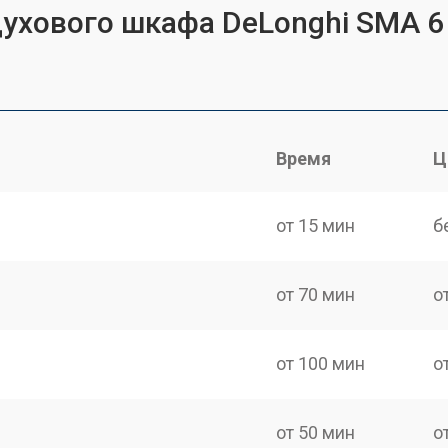
духового шкафа DeLonghi SMA 6
Время
Ц
от 15 мин
б
от 70 мин
о
от 100 мин
о
от 50 мин
о