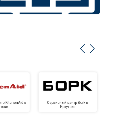
тр KitchenAid в
Сервисный центр Bork в
Сервисный ц
утске
Иркутске
Ирк