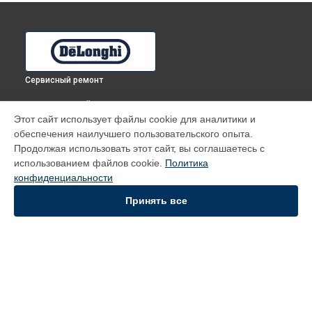
Сервисный ремонт
ВЫБЕРИ СВОЙ ГОРОД
Этот сайт использует файлы cookie для аналитики и
Замена ручек терморегулятора духового шкафа SMA 3 X
обеспечения наилучшего пользовательского опыта.
DeLonghi в
Томске
Продолжая использовать этот сайт, вы соглашаетесь с
Замена ручек терморегулятора духового шкафа SMA 3 X
использованием файлов cookie.
Политика
DeLonghi в
Тюмени
конфиденциальности
Замена ручек терморегулятора духового шкафа SMA 3 X
DeLonghi в
Иркутске
Принять все
Замена ручек терморегулятора духового шкафа SMA 3 X
DeLonghi в
Самаре
Замена ручек терморегулятора духового шкафа SMA 3 X
DeLonghi в
Омске
УСТРОЙСТВА
Духовой шкаф