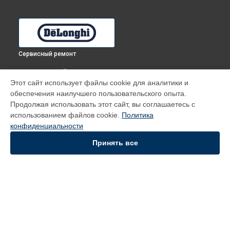
Сервисный ремонт
ВЫБЕРИ СВОЙ ГОРОД
Этот сайт использует файлы cookie для аналитики и
Замена таймера духового шкафа RFG 4A RU DeLonghi в
обеспечения наилучшего пользовательского опыта.
Томске
Продолжая использовать этот сайт, вы соглашаетесь с
Замена таймера духового шкафа RFG 4A RU DeLonghi в
использованием файлов cookie.
Политика
Тюмени
конфиденциальности
Замена таймера духового шкафа RFG 4A RU DeLonghi в
Иркутске
Принять все
Замена таймера духового шкафа RFG 4A RU DeLonghi в
Самаре
Замена таймера духового шкафа RFG 4A RU DeLonghi в
Омске
УСТРОЙСТВА
Духовой шкаф
Кофемашина