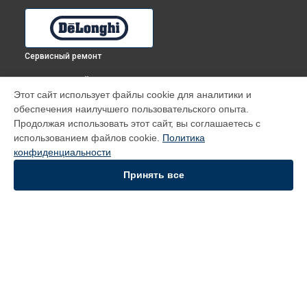
Сервисный ремонт
ВЫБЕРИ СВОЙ ГОРОД
Этот сайт использует файлы cookie для аналитики и
Диагностика духового шкафа PMA 8 PPX DeLonghi в
Томске
обеспечения наилучшего пользовательского опыта.
Диагностика духового шкафа PMA 8 PPX DeLonghi в
Продолжая использовать этот сайт, вы соглашаетесь с
Тюмени
использованием файлов cookie.
Политика
Диагностика духового шкафа PMA 8 PPX DeLonghi в
конфиденциальности
Иркутске
Принять все
Диагностика духового шкафа PMA 8 PPX DeLonghi в
Самаре
Диагностика духового шкафа PMA 8 PPX DeLonghi в
Омске
УСТРОЙСТВА
Духовой шкаф
Кофемашина
Вертикальный пылесос