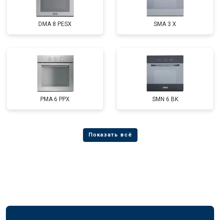
DMA 8 PESX
SMA 3 X
PMA 6 PPX
SMN 6 BK