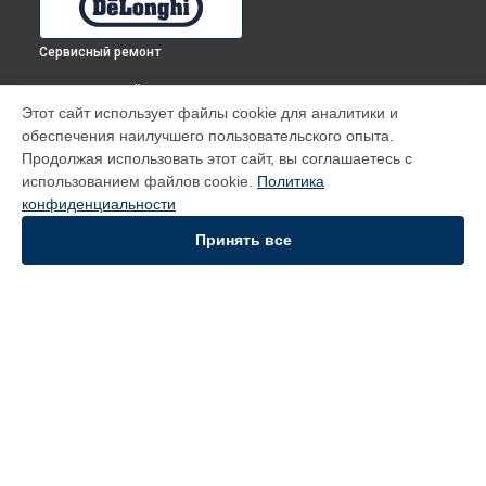
Сервисный ремонт
ВЫБЕРИ СВОЙ ГОРОД
Этот сайт использует файлы cookie для аналитики и
Диагностика духового шкафа PGGA 4 X DeLonghi в
Томске
обеспечения наилучшего пользовательского опыта.
Диагностика духового шкафа PGGA 4 X DeLonghi в
Тюмени
Продолжая использовать этот сайт, вы соглашаетесь с
Диагностика духового шкафа PGGA 4 X DeLonghi в
использованием файлов cookie.
Политика
Иркутске
конфиденциальности
Диагностика духового шкафа PGGA 4 X DeLonghi в
Самаре
Принять все
Диагностика духового шкафа PGGA 4 X DeLonghi в
Омске
УСТРОЙСТВА
Духовой шкаф
Кофемашина
Вертикальный пылесос
СТРАНИЦЫ