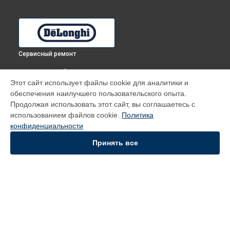
Сервисный ремонт
ВЫБЕРИ СВОЙ ГОРОД
Этот сайт использует файлы cookie для аналитики и
Замена таймера духового шкафа FMA 8 PPX DeLonghi в
обеспечения наилучшего пользовательского опыта.
Томске
Продолжая использовать этот сайт, вы соглашаетесь с
Замена таймера духового шкафа FMA 8 PPX DeLonghi в
использованием файлов cookie.
Политика
Тюмени
конфиденциальности
Замена таймера духового шкафа FMA 8 PPX DeLonghi в
Иркутске
Принять все
Замена таймера духового шкафа FMA 8 PPX DeLonghi в
Самаре
Замена таймера духового шкафа FMA 8 PPX DeLonghi в
Омске
УСТРОЙСТВА
Духовой шкаф
Кофемашина