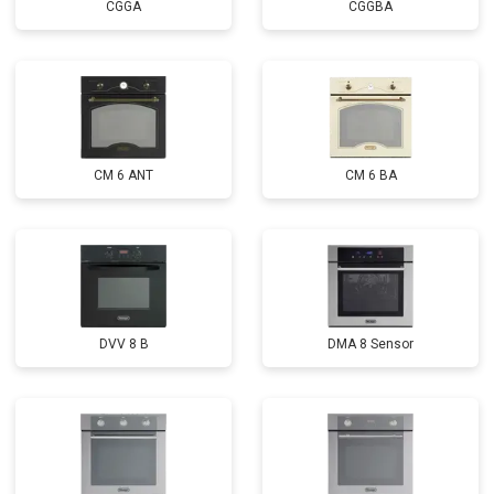
CGGA
CGGBA
CM 6 ANT
CM 6 BA
DVV 8 B
DMA 8 Sensor