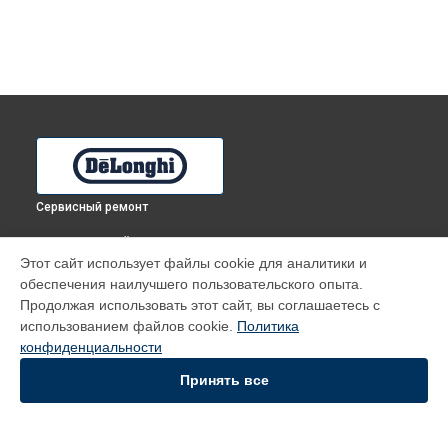
Сервисный ремонт
ВЫБЕРИ СВОЙ ГОРОД
Этот сайт использует файлы cookie для аналитики и
Замена индикаторной лампы духового шкафа FMA 6 PPX
обеспечения наилучшего пользовательского опыта.
DeLonghi в
Томске
Продолжая использовать этот сайт, вы соглашаетесь с
Замена индикаторной лампы духового шкафа FMA 6 PPX
использованием файлов cookie.
Политика
DeLonghi в
Тюмени
конфиденциальности
Замена индикаторной лампы духового шкафа FMA 6 PPX
DeLonghi в
Иркутске
Принять все
Замена индикаторной лампы духового шкафа FMA 6 PPX
DeLonghi в
Самаре
Замена индикаторной лампы духового шкафа FMA 6 PPX