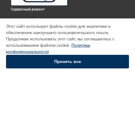
Сервисный ремонт
ВЫБЕРИ СВОЙ ГОРОД
Этот сайт использует файлы cookie для аналитики и
Диагностика духового шкафа FGX 4 DeLonghi в
Томске
обеспечения наилучшего пользовательского опыта.
Диагностика духового шкафа FGX 4 DeLonghi в
Тюмени
Продолжая использовать этот сайт, вы соглашаетесь с
Диагностика духового шкафа FGX 4 DeLonghi в
Иркутске
использованием файлов cookie.
Политика
конфиденциальности
Диагностика духового шкафа FGX 4 DeLonghi в
Самаре
Диагностика духового шкафа FGX 4 DeLonghi в
Омске
Принять все
УСТРОЙСТВА
Духовой шкаф
Кофемашина
Вертикальный пылесос
СТРАНИЦЫ
Цены
Гарантия