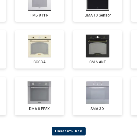
FMB 8 PPN
BMA 10 Sensor
CGGBA
CM 6 ANT
DMA 8 PESX
SMA 3 X