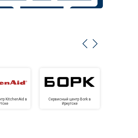
тр KitchenAid в
Сервисный центр Bork в
Сервисный ц
утске
Иркутске
Ирк