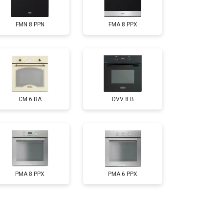
FMN 8 PPN
FMA 8 PPX
CM 6 BA
DVV 8 B
PMA 8 PPX
PMA 6 PPX