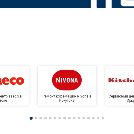
ентр saeco в
Ремонт кофемашин Nivona в
Сервисный цен
тске
Иркутске
Ирк