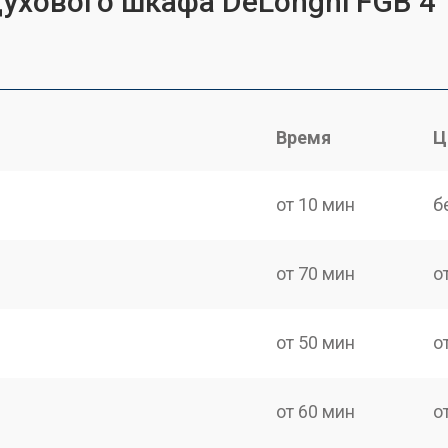
духового шкафа DeLonghi FGB 4
Время
Ц
от 10 мин
б
от 70 мин
о
от 50 мин
о
от 60 мин
о