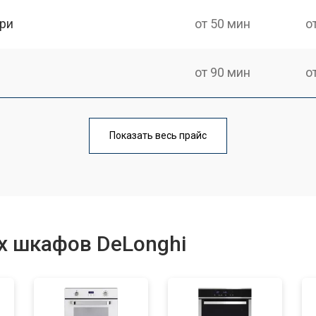
ри
от 50 мин
о
от 90 мин
о
от 60 мин
о
Показать весь прайс
от 80 мин
о
от 50 мин
о
х шкафов DeLonghi
от 120 мин
о