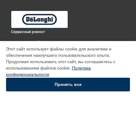
Сервисный ремонт
ВЫБЕРИ СВОЙ ГОРОД
Этот сайт использует файлы cookie для аналитики и
Замена шнура питания духового шкафа DMA 8 PESX
обеспечения наилучшего пользовательского опыта.
DeLonghi в
Томске
Продолжая использовать этот сайт, вы соглашаетесь с
Замена шнура питания духового шкафа DMA 8 PESX
использованием файлов cookie.
Политика
DeLonghi в
Тюмени
конфиденциальности
Замена шнура питания духового шкафа DMA 8 PESX
DeLonghi в
Иркутске
Принять все
Замена шнура питания духового шкафа DMA 8 PESX
DeLonghi в
Самаре
Замена шнура питания духового шкафа DMA 8 PESX
DeLonghi в
Омске
УСТРОЙСТВА
Духовой шкаф
Кофемашина