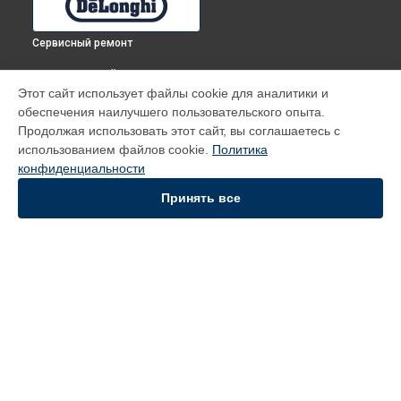
Сервисный ремонт
ВЫБЕРИ СВОЙ ГОРОД
Этот сайт использует файлы cookie для аналитики и
Диагностика духового шкафа DMA 8 EX DeLonghi в
Томске
обеспечения наилучшего пользовательского опыта.
Диагностика духового шкафа DMA 8 EX DeLonghi в
Тюмени
Продолжая использовать этот сайт, вы соглашаетесь с
Диагностика духового шкафа DMA 8 EX DeLonghi в
использованием файлов cookie.
Политика
Иркутске
конфиденциальности
Диагностика духового шкафа DMA 8 EX DeLonghi в
Самаре
Принять все
Диагностика духового шкафа DMA 8 EX DeLonghi в
Омске
УСТРОЙСТВА
Духовой шкаф
Кофемашина
Вертикальный пылесос
СТРАНИЦЫ