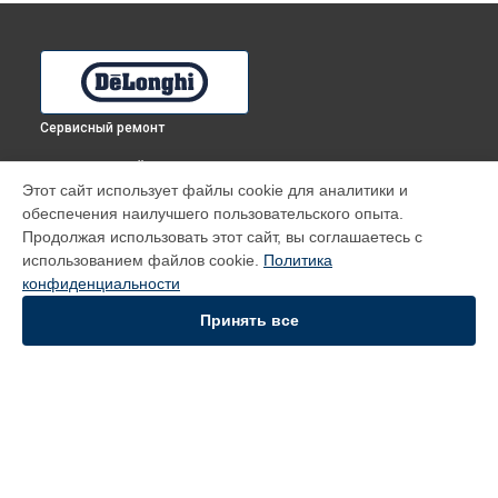
Сервисный ремонт
ВЫБЕРИ СВОЙ ГОРОД
Этот сайт использует файлы cookie для аналитики и
Замена ручек терморегулятора духового шкафа DMA 6
обеспечения наилучшего пользовательского опыта.
PPX DeLonghi в
Томске
Продолжая использовать этот сайт, вы соглашаетесь с
Замена ручек терморегулятора духового шкафа DMA 6
использованием файлов cookie.
Политика
PPX DeLonghi в
Тюмени
конфиденциальности
Замена ручек терморегулятора духового шкафа DMA 6
PPX DeLonghi в
Иркутске
Принять все
Замена ручек терморегулятора духового шкафа DMA 6
PPX DeLonghi в
Самаре
Замена ручек терморегулятора духового шкафа DMA 6
PPX DeLonghi в
Омске
УСТРОЙСТВА
Духовой шкаф