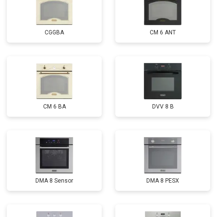
CGGBA
CM 6 ANT
CM 6 BA
DVV 8 B
DMA 8 Sensor
DMA 8 PESX