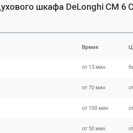
духового шкафа DeLonghi CM 6 
Время
Ц
от 15 мин
б
от 70 мин
о
от 100 мин
о
от 50 мин
о