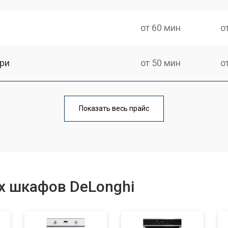
от 60 мин
о
ри
от 50 мин
о
от 90 мин
о
Показать весь прайс
от 60 мин
о
от 80 мин
о
х шкафов DeLonghi
от 50 мин
о