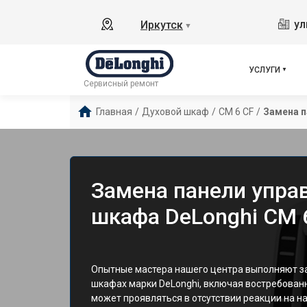
ул
Иркутск
▼
УСЛУГИ
Сервисный ремонт
Главная
/
Духовой шкаф
/
CM 6 CF
/
Замена п
Замена панели упра
шкафа DeLonghi CM 6
Опытные мастера нашего центра выполняют за
шкафах марки DeLonghi, включая востребован
может проявляться в отсутствии реакции на н