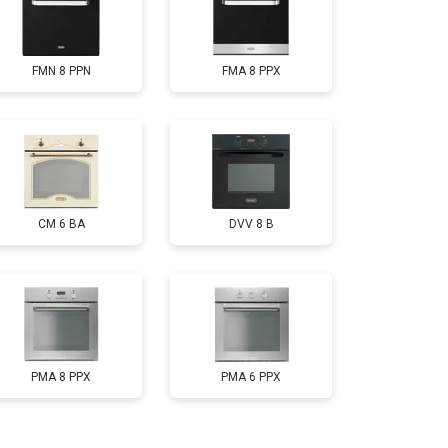
FMN 8 PPN
FMA 8 PPX
CM 6 BA
DVV 8 B
PMA 8 PPX
PMA 6 PPX