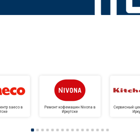
ентр saeco в
Ремонт кофемашин Nivona в
Сервисный цен
тске
Иркутске
Ирк