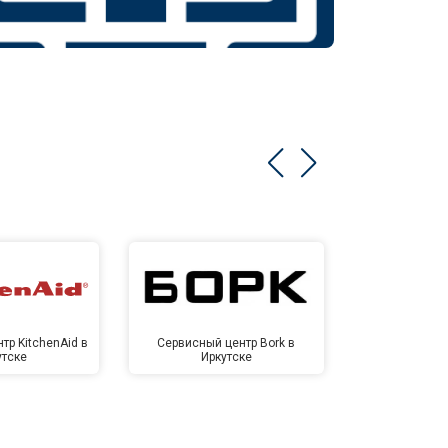
тр KitchenAid в
Сервисный центр Bork в
Сервисный ц
утске
Иркутске
Ирк