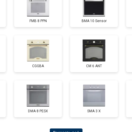
FMB 8 PPN
BMA 10 Sensor
CGGBA
CM 6 ANT
DMA 8 PESX
SMA 3 X