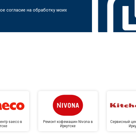
ое согласие на обработку моих
ентр saeco в
Ремонт кофемашин Nivona в
Сервисный цен
тске
Иркутске
Ирк