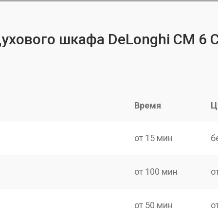
духового шкафа DeLonghi CM 6 
Время
Ц
от 15 мин
б
от 100 мин
о
от 50 мин
о