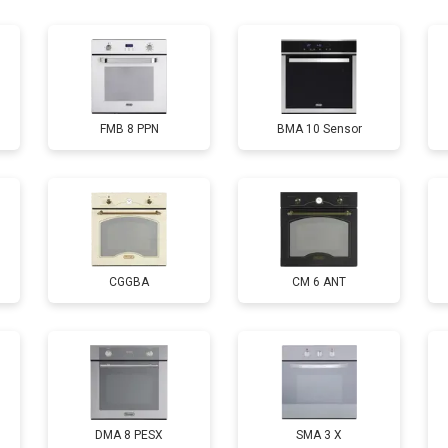
от 120 мин
о
FMB 8 PPN
BMA 10 Sensor
CGGBA
CM 6 ANT
DMA 8 PESX
SMA 3 X