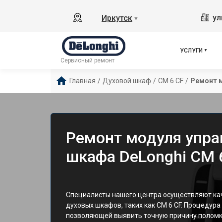
ул
Иркутск
▼
УСЛУГИ
Сервисный ремонт
Главная
/
Духовой шкаф
/
CM 6 CF
/
Ремонт 
Ремонт модуля упра
шкафа DeLonghi CM 6
Специалисты нашего центра осуществляют ка
духовых шкафов, таких как CM 6 CF. Процедура
позволяющей выявить точную причину поломк