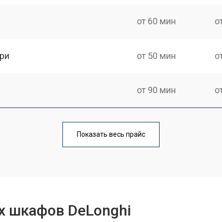
от 60 мин
о
ри
от 50 мин
о
от 90 мин
о
от 60 мин
о
Показать весь прайс
от 80 мин
о
от 50 мин
о
х шкафов DeLonghi