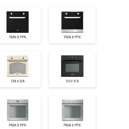
т 4500 ₽
Заказать
FMN 8 PPN
FMA 8 PPX
CM 6 BA
DVV 8 B
PMA 8 PPX
PMA 6 PPX