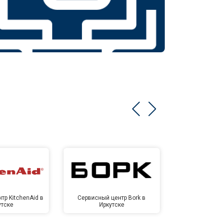
тр KitchenAid в
Сервисный центр Bork в
Сервисный ц
утске
Иркутске
Ирк