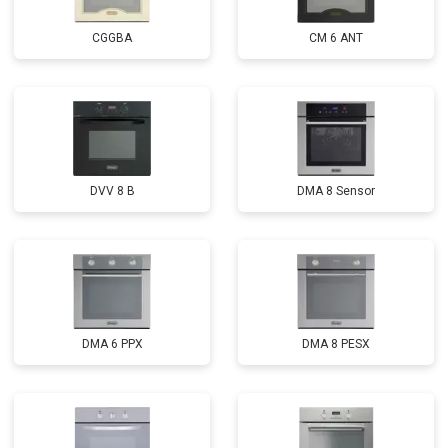
CGGBA
CM 6 ANT
DVV 8 B
DMA 8 Sensor
DMA 6 PPX
DMA 8 PESX