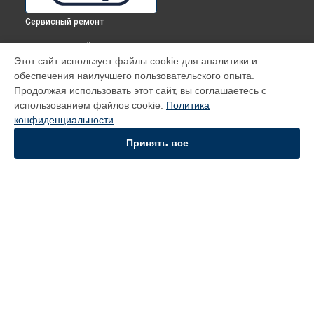
Сервисный ремонт
ВЫБЕРИ СВОЙ ГОРОД
Этот сайт использует файлы cookie для аналитики и
Диагностика духового шкафа CM 6 BA DeLonghi в
Томске
обеспечения наилучшего пользовательского опыта.
Диагностика духового шкафа CM 6 BA DeLonghi в
Тюмени
Продолжая использовать этот сайт, вы соглашаетесь с
Диагностика духового шкафа CM 6 BA DeLonghi в
Иркутске
использованием файлов cookie.
Политика
конфиденциальности
Диагностика духового шкафа CM 6 BA DeLonghi в
Самаре
Диагностика духового шкафа CM 6 BA DeLonghi в
Омске
Принять все
УСТРОЙСТВА
Духовой шкаф
Кофемашина
Вертикальный пылесос
СТРАНИЦЫ
Цены
Гарантия