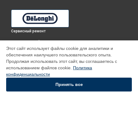
Сервисный ремонт
ВЫБЕРИ СВОЙ ГОРОД
Этот сайт использует файлы cookie для аналитики и
Замена таймера духового шкафа CM 6 B DeLonghi в
Томске
обеспечения наилучшего пользовательского опыта.
Замена таймера духового шкафа CM 6 B DeLonghi в
Продолжая использовать этот сайт, вы соглашаетесь с
Тюмени
использованием файлов cookie.
Политика
Замена таймера духового шкафа CM 6 B DeLonghi в
конфиденциальности
Иркутске
Принять все
Замена таймера духового шкафа CM 6 B DeLonghi в
Самаре
Замена таймера духового шкафа CM 6 B DeLonghi в
Омске
УСТРОЙСТВА
Духовой шкаф
Кофемашина