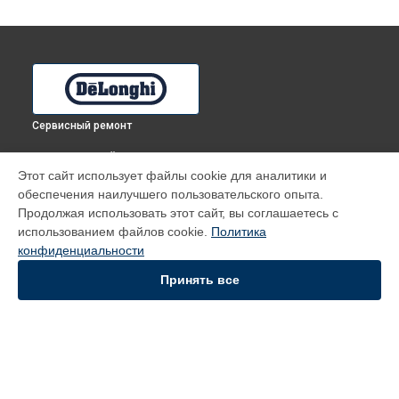
Сервисный ремонт
ВЫБЕРИ СВОЙ ГОРОД
Этот сайт использует файлы cookie для аналитики и
Ремонт механизма открывания двери духового шкафа CM
обеспечения наилучшего пользовательского опыта.
6 ANT DeLonghi в
Томске
Продолжая использовать этот сайт, вы соглашаетесь с
Ремонт механизма открывания двери духового шкафа CM
использованием файлов cookie.
Политика
6 ANT DeLonghi в
Тюмени
конфиденциальности
Ремонт механизма открывания двери духового шкафа CM
6 ANT DeLonghi в
Самаре
Принять все
Ремонт механизма открывания двери духового шкафа CM
6 ANT DeLonghi в
Омске
УСТРОЙСТВА