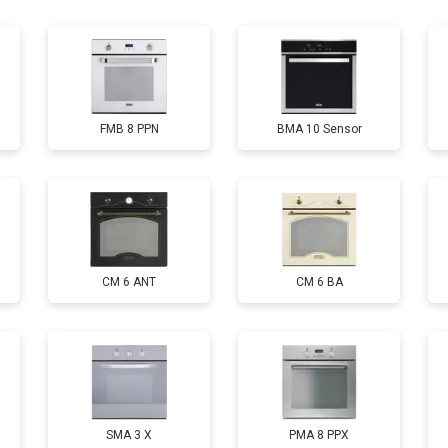
от 120 мин
о
FMB 8 PPN
BMA 10 Sensor
CM 6 ANT
CM 6 BA
SMA 3 X
PMA 8 PPX