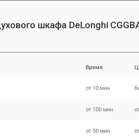
духового шкафа DeLonghi CGGB
Время
Ц
от 10 мин
б
от 100 мин
о
от 50 мин
о