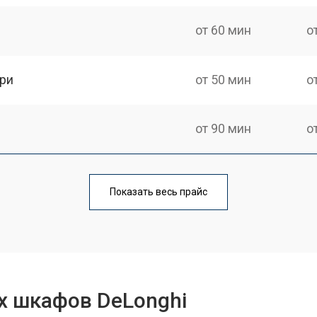
от 60 мин
о
ри
от 50 мин
о
от 90 мин
о
от 60 мин
о
Показать весь прайс
от 80 мин
о
от 50 мин
о
х шкафов DeLonghi