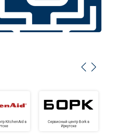
тр KitchenAid в
Сервисный центр Bork в
Сервисный ц
утске
Иркутске
Ирк