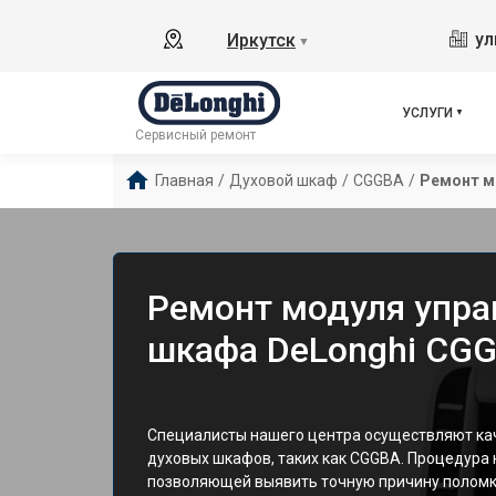
ул
Иркутск
▼
УСЛУГИ
Сервисный ремонт
Главная
/
Духовой шкаф
/
CGGBA
/
Ремонт м
Ремонт модуля упра
шкафа DeLonghi CGG
Специалисты нашего центра осуществляют ка
духовых шкафов, таких как CGGBA. Процедура 
позволяющей выявить точную причину поломк