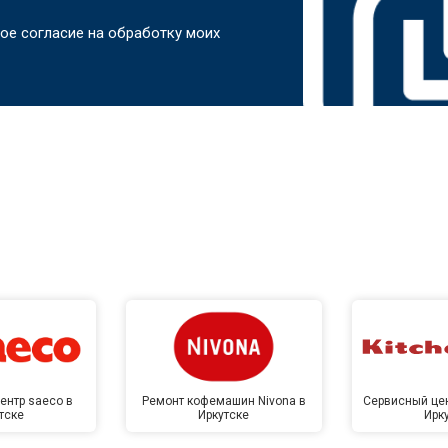
ое согласие на обработку моих
ентр saeco в
Ремонт кофемашин Nivona в
Сервисный цен
тске
Иркутске
Ирк