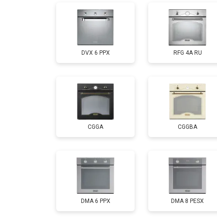
DVX 6 PPX
RFG 4A RU
CGGA
CGGBA
DMA 6 PPX
DMA 8 PESX