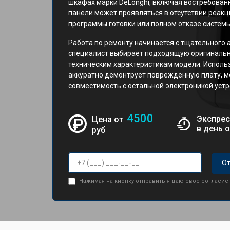
шкафах марки DeLonghi, включая востребован
панели может проявляться в отсутствии реакц
программы готовки или полном отказе систем
Работа по ремонту начинается с тщательного 
специалист выбирает подходящую оригинальн
техническим характеристикам модели. Исполь
аккуратно демонтрует поврежденную плату, м
совместимость с остальной электроникой устр
4500
Экспрес
Цена от
в день 
руб
От
Нажимая на кнопку отправить я даю свое согласие