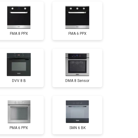
FMA 8 PPX
FMA 6 PPX
DVV 8 B
DMA 8 Sensor
PMA 6 PPX
SMN 6 BK