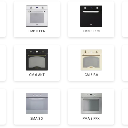
FMB 8 PPN
FMN 8 PPN
CM 6 ANT
CM 6 BA
SMA 3 X
PMA 8 PPX