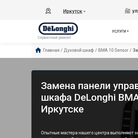
ул
Иркутск
▼
УСЛУГИ
Сервисный ремонт
Главная
/
Духовой шкаф
/
BMA 10 Sensor
/
За
Замена панели упра
шкафа DeLonghi BMA
Иркутске
Опытные мастера нашего центра выполняют за