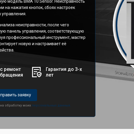
ную модель BMA 10 Sensor. Неисправность
ии на нажатия кнопок, сбоях настроек
ы управления.
анализа неисправности, после чего
ую панель управления, соответствующую
зуя профессиональный инструмент, мастер
онтирует новую и настраивает её
ойства.
с ремонт
Гарантия до 3-х
обращения
лет
править заявку
 на обработку моих
персональных данных.