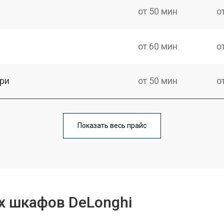
от 50 мин
о
от 60 мин
о
ри
от 50 мин
о
от 90 мин
о
Показать весь прайс
от 60 мин
о
от 80 мин
о
х шкафов DeLonghi
от 50 мин
о