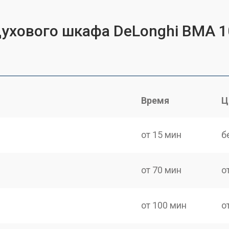
духового шкафа DeLonghi BMA 1
Время
Ц
от 15 мин
б
от 70 мин
о
от 100 мин
о