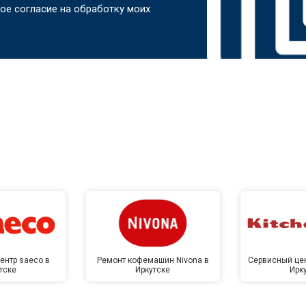
ое согласие на обработку моих
ентр saeco в
Ремонт кофемашин Nivona в
Сервисный цен
тске
Иркутске
Ирк