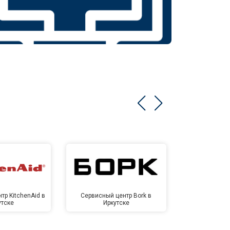
тр KitchenAid в
Сервисный центр Bork в
Сервисный ц
утске
Иркутске
Ирк