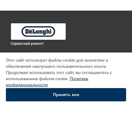
Сервисный ремонт
ВЫБЕРИ СВОЙ ГОРОД
Этот сайт использует файлы cookie для аналитики и
Ремонт модуля управления духового шкафа BMA 10 Sensor
обеспечения наилучшего пользовательского опыта.
DeLonghi в
Томске
Продолжая использовать этот сайт, вы соглашаетесь с
Ремонт модуля управления духового шкафа BMA 10 Sensor
использованием файлов cookie.
Политика
DeLonghi в
Тюмени
конфиденциальности
Ремонт модуля управления духового шкафа BMA 10 Sensor
DeLonghi в
Самаре
Принять все
Ремонт модуля управления духового шкафа BMA 10 Sensor
DeLonghi в
Омске
УСТРОЙСТВА